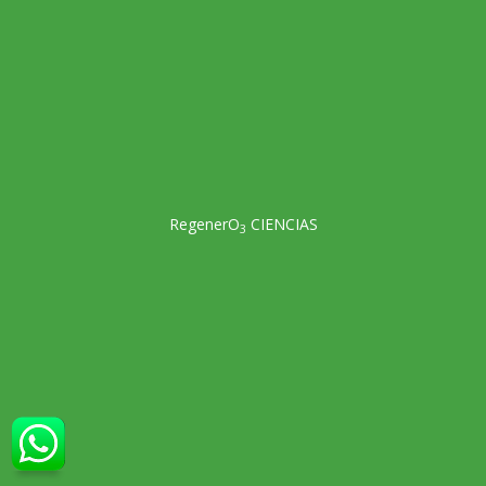
RegenerO
CIENCIAS
3