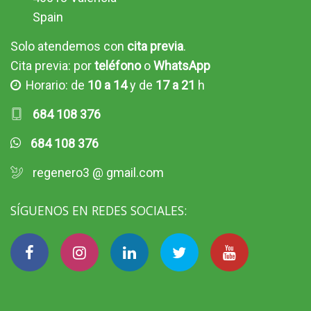
Spain
Solo atendemos con
cita previa
.
Cita previa: por
teléfono
o
WhatsApp
Horario: de
10 a 14
y de
17 a 21
h
684 108 376
684 108 376
regenero3 @ gmail.com
SÍGUENOS EN REDES SOCIALES: