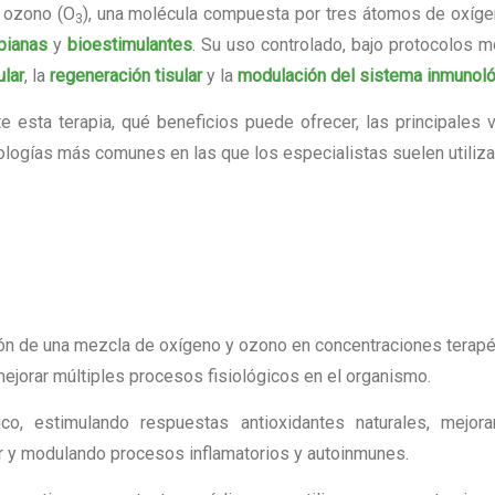
l ozono (O
), una molécula compuesta por tres átomos de oxíg
3
bianas
y
bioestimulantes
. Su uso controlado, bajo protocolos 
ular
, la
regeneración tisular
y la
modulación del sistema inmunol
e esta terapia, qué beneficios puede ofrecer, las principales 
logías más comunes en las que los especialistas suelen utiliza
ión de una mezcla de oxígeno y ozono en concentraciones terapé
 mejorar múltiples procesos fisiológicos en el organismo.
o, estimulando respuestas antioxidantes naturales, mejora
lar y modulando procesos inflamatorios y autoinmunes.