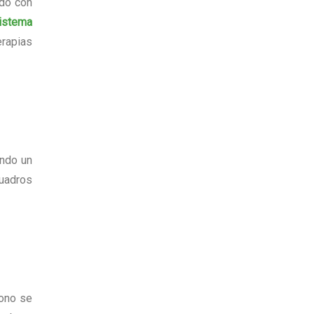
ado con
sistema
rapias
ando un
cuadros
zono se