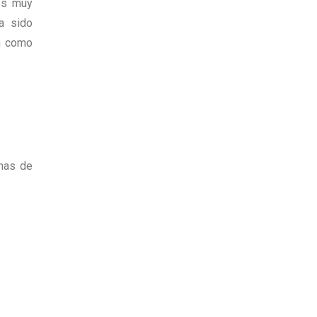
es muy
a sido
an como
unas de