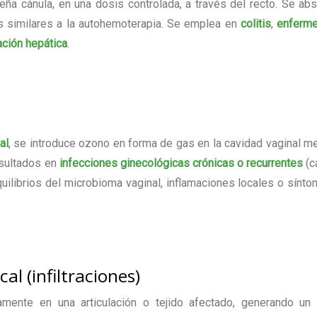
ña cánula, en una dosis controlada, a través del recto. Se ab
os similares a la autohemoterapia. Se emplea en
colitis
,
enferm
ación hepática
.
al
, se introduce ozono en forma de gas en la cavidad vaginal m
esultados en
infecciones ginecológicas crónicas o recurrentes
(c
uilibrios del microbioma vaginal, inflamaciones locales o sínt
al (infiltraciones)
amente en una articulación o tejido afectado, generando un