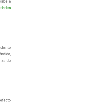
sorbe a
edades
ediante
ándida,
omas de
 efecto