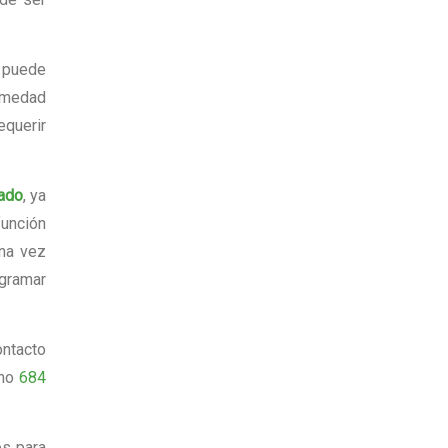
n puede
rmedad
equerir
tado
, ya
función
una vez
ogramar
ntacto
ono
684
os para