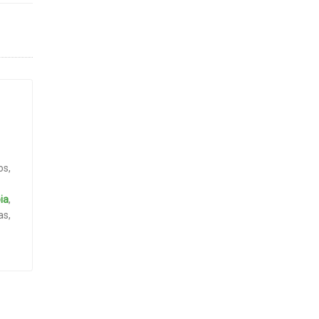
os,
ia
,
as,