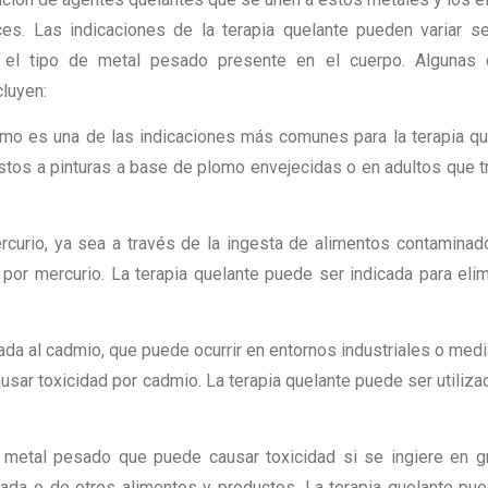
es. Las indicaciones de la terapia quelante pueden variar s
y el tipo de metal pesado presente en el cuerpo. Algunas 
cluyen:
lomo es una de las indicaciones más comunes para la terapia qu
tos a pinturas a base de plomo envejecidas o en adultos que t
ercurio, ya sea a través de la ingesta de alimentos contaminad
por mercurio. La terapia quelante puede ser indicada para elim
ada al cadmio, que puede ocurrir en entornos industriales o medi
ar toxicidad por cadmio. La terapia quelante puede ser utiliza
o metal pesado que puede causar toxicidad si se ingiere en 
nada o de otros alimentos y productos. La terapia quelante pu