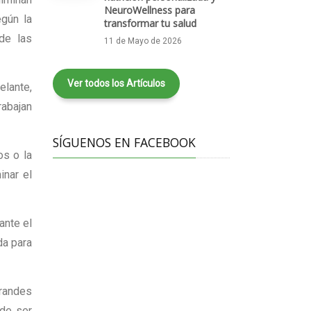
NeuroWellness para
egún la
transformar tu salud
de las
11 de Mayo de 2026
Ver todos los Artículos
elante,
rabajan
SÍGUENOS EN FACEBOOK
os o la
inar el
ante el
da para
grandes
ede ser