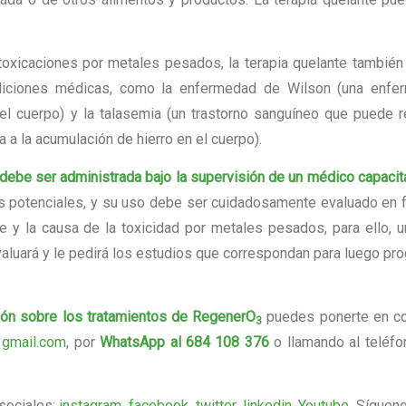
toxicaciones por metales pesados, la terapia quelante tambié
ondiciones médicas, como la enfermedad de Wilson (una enfe
l cuerpo) y la talasemia (un trastorno sanguíneo que puede r
 a la acumulación de hierro en el cuerpo).
e debe ser administrada bajo la supervisión de un médico capaci
s potenciales, y su uso debe ser cuidadosamente evaluado en 
e y la causa de la toxicidad por metales pesados, para ello, 
 evaluará y le pedirá los estudios que correspondan para luego pr
ón sobre los tratamientos de RegenerO
puedes ponerte en co
3
 gmail.com
, por
WhatsApp al 684 108 376
o llamando al teléf
sociales:
instagram
,
facebook
,
twitter
,
linkedin
,
Youtube
. Síguen