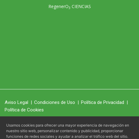
RegenerO
CIENCIAS
3
Aviso Legal
|
Condiciones de Uso
|
Política de Privacidad
|
Política de Cookies
Usamos cookies para ofrecer una mayor experiencia de navegación en
nuestro sitio web, personalizar contenido y publicidad, proporcionar
RegenerO
© 2026 -
- Todos los derechos reservados.
3
funciones de redes sociales y ayudar a analizar el tráfico web del sitio.