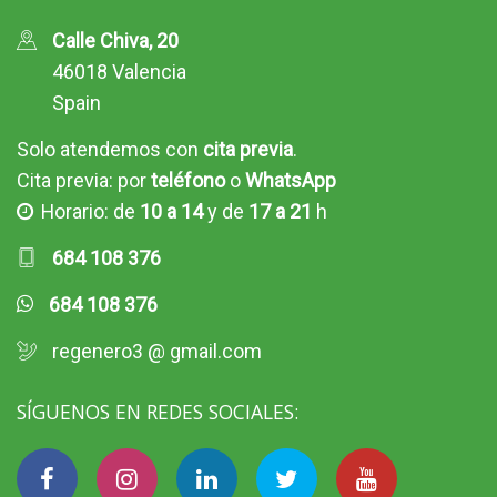
Calle Chiva, 20
46018 Valencia
Spain
Solo atendemos con
cita previa
.
Cita previa: por
teléfono
o
WhatsApp
Horario: de
10 a 14
y de
17 a 21
h
684 108 376
684 108 376
regenero3 @ gmail.com
SÍGUENOS EN REDES SOCIALES: