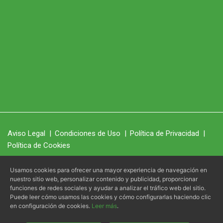
Aviso Legal
|
Condiciones de Uso
|
Política de Privacidad
|
Política de Cookies
Usamos cookies para ofrecer una mayor experiencia de navegación en
nuestro sitio web, personalizar contenido y publicidad, proporcionar
RegenerO
© 2026 -
- Todos los derechos reservados.
3
funciones de redes sociales y ayudar a analizar el tráfico web del sitio.
Puede leer cómo usamos las cookies y cómo configurarlas haciendo clic
Ilustra Marketing, SL
Página web diseñada por
- Powered by
en configuración de cookies.
Leer más
.
Alvasolution, SL