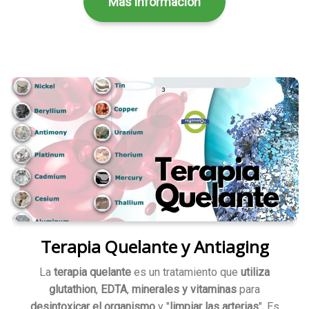
Más información
Terapia Quelante y Antiaging
La
terapia quelante
es un tratamiento que
utiliza
glutathion
,
EDTA
,
minerales y vitaminas
para
desintoxicar el organismo
y "
limpiar las arterias
". Es