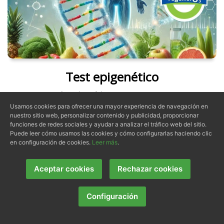
Test epigenético
Un
test de epigenética
es una herramienta que
Usamos cookies para ofrecer una mayor experiencia de navegación en
analiza cómo factores ambientales y de estilo de
nuestro sitio web, personalizar contenido y publicidad, proporcionar
vida influyen en la expresión de nuestros genes
sin
funciones de redes sociales y ayudar a analizar el tráfico web del sitio.
alterar la secuencia de ADN. A diferencia de los
Puede leer cómo usamos las cookies y cómo configurarlas haciendo clic
en configuración de cookies.
Leer más
.
estudios genéticos tradicionales, la epigenética se
enfoca en cómo nuestras experiencias y entorno
Aceptar cookies
Rechazar cookies
pueden activar o desactivar ciertos genes, afectando
nuestra salud y bienestar.
Configuración
Más información