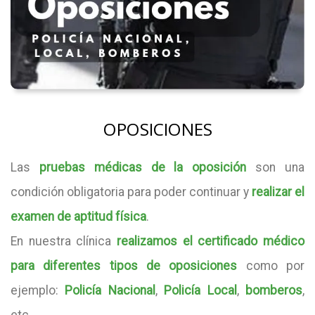
OPOSICIONES
Las
pruebas médicas de la oposición
son una
condición obligatoria para poder continuar y
realizar el
examen de aptitud física
.
En nuestra clínica
realizamos el certificado médico
para diferentes tipos de oposiciones
como por
ejemplo:
Policía Nacional
,
Policía Local
,
bomberos
,