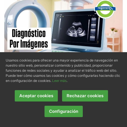
Usamos cookies para ofrecer una mayor experiencia de navegación en
nuestro sitio web, personalizar contenido y publicidad, proporcionar
Diagnóstico por imágen
funciones de redes sociales y ayudar a analizar el tráfico web del sitio.
Puede leer cómo usamos las cookies y cómo configurarlas haciendo clic
En nuestra clínica nos esforzamos por ofrecerle a
en configuración de cookies.
Leer más
.
nuestros pacientes acceso rápido y confiable a
servicios de
diagnóstico por imágenes
a través de
Aceptar cookies
Rechazar cookies
convenios con los mejores centros de salud de la
ciudad de Valencia
.
Configuración
Entre los servicios que ofrecemos se encuentran