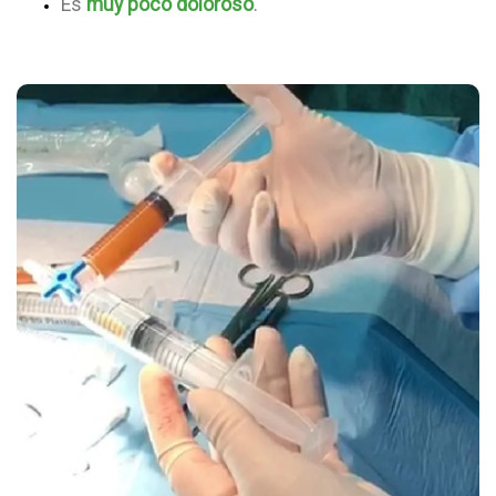
Es
muy poco doloroso
.