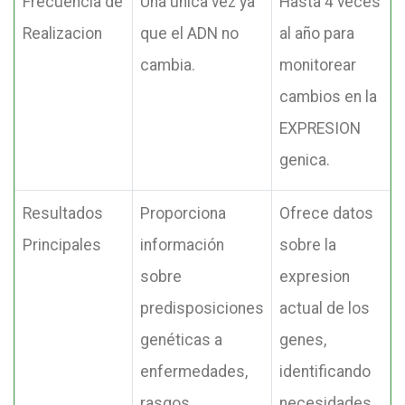
Frecuencia de
Una unica vez ya
Hasta 4 veces
Realizacion
que el ADN no
al año para
cambia.
monitorear
cambios en la
EXPRESION
genica.
Resultados
Proporciona
Ofrece datos
Principales
información
sobre la
sobre
expresion
predisposiciones
actual de los
genéticas a
genes,
enfermedades,
identificando
rasgos
necesidades