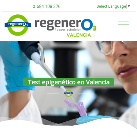
Select Language
▼
684 108 376
Test epigenético en Valencia