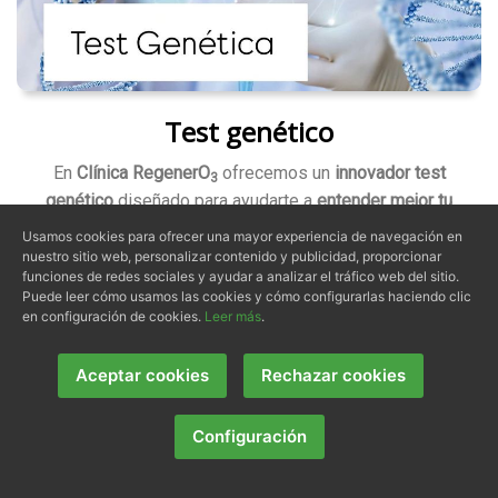
Test genético
En
Clínica RegenerO
ofrecemos un
innovador test
3
genético
diseñado para ayudarte a
entender mejor tu
cuerpo
y tus necesidades individuales de salud. Este
Usamos cookies para ofrecer una mayor experiencia de navegación en
análisis se basa en
estudiar tu ADN
, permitiendo
nuestro sitio web, personalizar contenido y publicidad, proporcionar
funciones de redes sociales y ayudar a analizar el tráfico web del sitio.
revelar información valiosa sobre predisposiciones
Puede leer cómo usamos las cookies y cómo configurarlas haciendo clic
genéticas, reacciones a ciertos alimentos, capacidad
en configuración de cookies.
Leer más
.
metabólica, sensibilidad a enfermedades y mucho
más.
Aceptar cookies
Rechazar cookies
Configuración
Más información