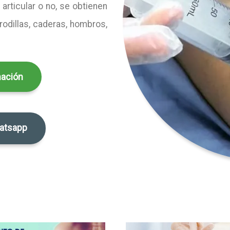
, articular o no, se obtienen
odillas, caderas, hombros,
ación
atsapp