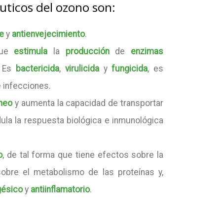
uticos del ozono son:
te
y
antienvejecimiento
.
que
estimula
la
producción
de
enzimas
. Es
bactericida
,
virulicida
y
fungicida
, es
e infecciones.
íneo
y aumenta la capacidad de transportar
dula la respuesta biológica e inmunológica
o
, de tal forma que tiene efectos sobre la
obre el metabolismo de las proteínas y,
gésico
y
antiinflamatorio
.