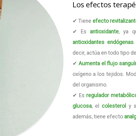
Los efectos terapé
✔ Tiene
efecto revitalizan
✔ Es
antioxidante
, ya 
antioxidantes endógenas
decir, actúa en todo tipo d
✔
Aumenta el flujo sangu
oxígeno a los tejidos. Mo
del organismo.
✔ Es
regulador metabólic
glucosa
, el
colesterol
y s
además, tiene efecto
anal