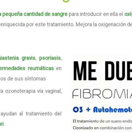
a pequeña cantidad de sangre
para introducir en ella el
oxí
 enriquecida por este tratamiento. Mejora la oxigenación de
iastenia gravis
,
psoriasis
,
ermedades reumáticas
en
ios de sus síntomas
a ozonoterapia vía vaginal,
yudan al tratamiento del
ri
.